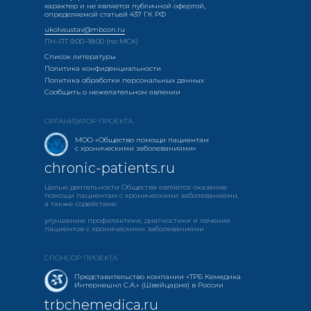
характер и не является публичной офертой,
определяемой статьей 437 ГК РФ
ukolvsustav@mbcon.ru
ПН–ПТ 9:00–18:00 (по МСК)
Список литературы
Политика конфиденциальности
Политика обработки персональных данных
Сообщить о нежелательном явлении
ОРГАНИЗАТОР ПРОЕКТА
МОО «Общество помощи пациентам
с хроническими заболеваниями»
chronic-patients.ru
Целью деятельности Общества является оказание
помощи пациентам с хроническими заболеваниями,
а также содействие:
улучшению профилактики, диагностики и лечения
пациентов с хроническими заболеваниями
СПОНСОР ПРОЕКТА
Представительство компании «ТРБ Кемедика
Интернешнл С.А.» (Швейцария) в России
trbchemedica.ru