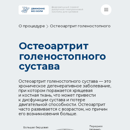
федеральный проект
доступной гиалуроновой
кислоты для суставов
О процедуре
Остеоартрит голеностопного
Остеоартрит
голеностопного
сустава
Остеоартрит голеностопного сустава — это
хроническое дегенеративное заболевание,
при котором поражается хрящевая
и костная ткань, что может привести
к дисфункции сустава и потере
двигательной способности. Остеоартрит
часто развивается с возрастом, но причин
его возникновения больше.