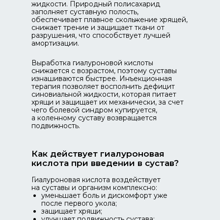
жидкости. Природный полисахарид
заполняет суставную полость,
обеспечивает плавное скольжение хрящей,
снижает трение и защищает ткани от
разрушения, что способствует лучшей
амортизации.
Выработка гиалуроновой кислоты
снижается с возрастом, поэтому суставы
изнашиваются быстрее. Инъекционная
терапия позволяет восполнить дефицит
синовиальной жидкости, которая питает
хрящи и защищает их механически, за счет
чего болевой синдром купируется,
а коленному суставу возвращается
подвижность.
Как действует гиалуроновая
кислота при введении в сустав?
Гиалуроновая кислота воздействует
на суставы и организм комплексно:
уменьшает боль и дискомфорт уже
после первого укола;
защищает хрящи;
улучшает подвижность сустава;