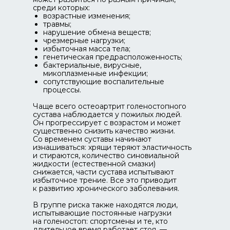
среди которых:
возрастные изменения;
травмы;
нарушение обмена веществ;
чрезмерные нагрузки;
избыточная масса тела;
генетическая предрасположенность;
бактериальные, вирусные,
микоплазменные инфекции;
сопутствующие воспалительные
процессы.
Чаще всего остеоартрит голеностопного
сустава наблюдается у пожилых людей.
Он прогрессирует с возрастом и может
существенно снизить качество жизни.
Со временем суставы начинают
изнашиваться: хрящи теряют эластичность
и стираются, количество синовиальной
жидкости (естественной смазки)
снижается, части сустава испытывают
избыточное трение. Все это приводит
к развитию хронического заболевания.
В группе риска также находятся люди,
испытывающие постоянные нагрузки
на голеностоп: спортсмены и те, кто
длительное время работает стоя, —