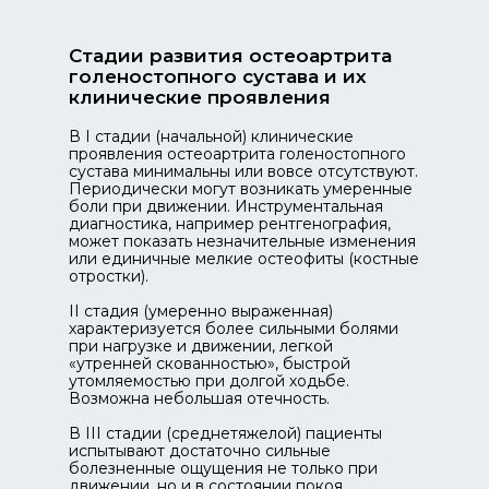
Стадии развития остеоартрита
голеностопного сустава и их
клинические проявления
В I стадии (начальной) клинические
проявления остеоартрита голеностопного
сустава минимальны или вовсе отсутствуют.
Периодически могут возникать умеренные
боли при движении. Инструментальная
диагностика, например рентгенография,
может показать незначительные изменения
или единичные мелкие остеофиты (костные
отростки).
II стадия (умеренно выраженная)
характеризуется более сильными болями
при нагрузке и движении, легкой
«утренней скованностью», быстрой
утомляемостью при долгой ходьбе.
Возможна небольшая отечность.
В III стадии (среднетяжелой) пациенты
испытывают достаточно сильные
болезненные ощущения не только при
движении, но и в состоянии покоя.