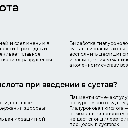
ота
аней и соединений в
Выработка гиалуроновой
идкости. Природный
суставы изнашиваются 
печивает плавное
восполнить дефицит си
ткани от разрушения,
и защищает их механиче
а коленному суставу во
ислота при введении в сустав?
Пациенты отмечают улу
сти, повышает
на курс нужно от 3 до 5
ддержания здоровья
Гиалуроновая кислота 
поможет восстановить 
рывая их защитной
не даст спондилоартри
процессы в суставах.