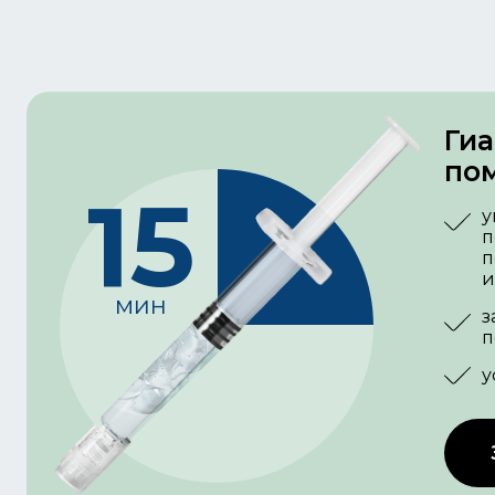
Гиа
пом
15
у
п
п
и
мин
з
п
у