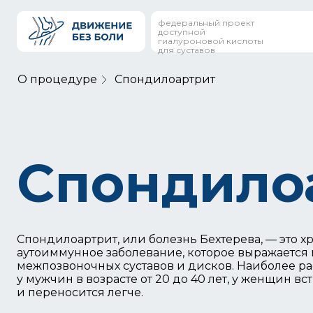
федеральный проект
доступной
гиалуроновой кислоты
для суставов
О процедуре
Спондилоартрит
Спондило
Спондилоартрит, или болезнь Бехтерева, — это 
аутоиммунное заболевание, которое выражается
межпозвоночных суставов и дисков. Наиболее р
у мужчин в возрасте от 20 до 40 лет, у женщин вс
и переносится легче.