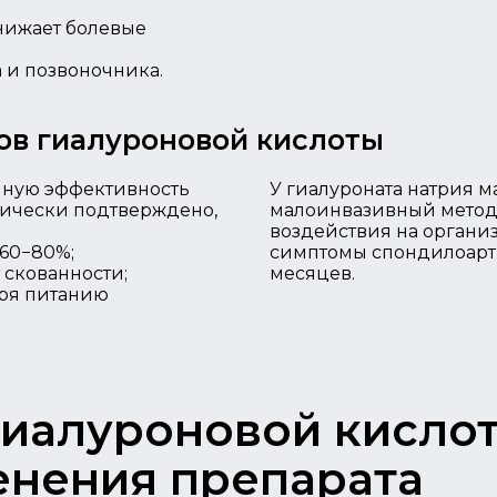
снижает болевые
 и позвоночника.
ов гиалуроновой кислоты
нную эффективность
У гиалуроната натрия м
нически подтверждено,
малоинвазивный метод 
воздействия на организ
 60−80%;
симптомы спондилоартри
 скованности;
месяцев.
ря питанию
гиалуроновой кислот
енения препарата