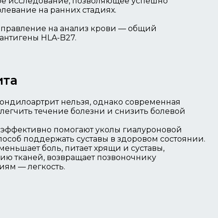
ое исследование, позволяющее успешно
левание на ранних стадиях.
направление на анализ крови — общий
 антигены HLA-B27.
ита
ондилоартрит нельзя, однако современная
легчить течение болезни и снизить болевой
 эффективно помогают уколы гиалуроновой
особ поддержать суставы в здоровом состоянии.
меньшает боль, питает хрящи и суставы,
ию тканей, возвращает позвоночнику
иям — легкость.