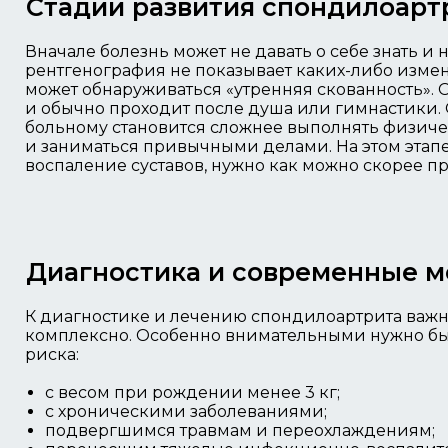
Стадии развития спондилоарт
Вначале болезнь может не давать о себе знать и 
рентгенография не показывает каких-либо изме
может обнаруживаться «утренняя скованность». О
и обычно проходит после душа или гимнастики.
больному становится сложнее выполнять физич
и заниматься привычными делами. На этом этапе
воспаление суставов, нужно как можно скорее п
Диагностика и современные м
К диагностике и лечению спондилоартрита важ
комплексно. Особенно внимательными нужно бы
риска:
с весом при рождении менее 3 кг;
с хроническими заболеваниями;
подвергшимся травмам и переохлаждениям;