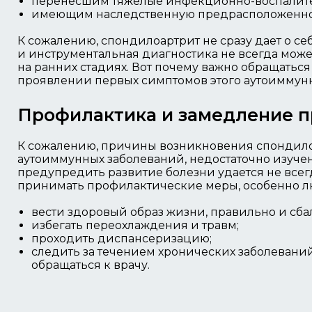
перенесшим тяжелые инфекционно-воспалите
имеющим наследственную предрасположенно
К сожалению, спондилоартрит не сразу дает о себ
и инструментальная диагностика не всегда може
на ранних стадиях. Вот почему важно обращаться
проявлении первых симптомов этого аутоиммун
Профилактика и замедление п
К сожалению, причины возникновения спондилоа
аутоиммунных заболеваний, недостаточно изучен
предупредить развитие болезни удается не всег
принимать профилактические меры, особенно л
вести здоровый образ жизни, правильно и сба
избегать переохлаждения и травм;
проходить диспансеризацию;
следить за течением хронических заболевани
обращаться к врачу.