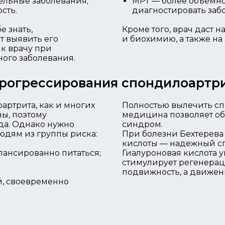
льные заболевания;
МРТ — более объемн
сть.
диагностировать забо
е знать,
Кроме того, врач даст 
т выявить его
и биохимию, а также на
 к врачу при
ного заболевания.
рогрессирования спондилоартр
ртрита, как и многих
Полностью вылечить сп
ы, поэтому
медицина позволяет об
да. Однако нужно
синдром.
юдям из группы риска:
При болезни Бехтерева
кислоты — надежный сп
лансированно питаться;
Гиалуроновая кислота у
стимулирует регенерац
подвижность, а движен
й, своевременно