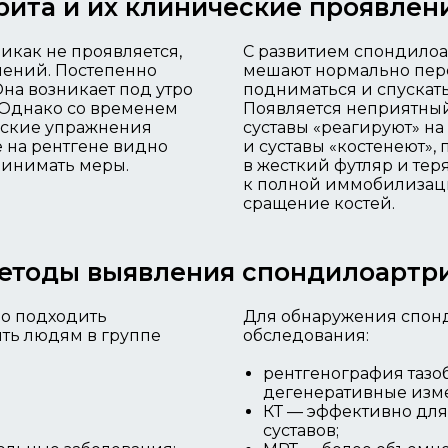
рита и их клинические проявлен
никак не проявляется,
С развитием спондилоа
нений. Постепенно
мешают нормально пере
на возникает под утро
подниматься и спускать
 Однако со временем
Появляется неприятный
еские упражнения
суставы «реагируют» на
 на рентгене видно
и суставы «костенеют»,
ринимать меры.
в жесткий футляр и тер
к полной иммобилизации
сращение костей.
етоды выявления спондилоартр
но подходить
Для обнаружения спон
ть людям в группе
обследования:
рентгенография тазо
дегенеративные изме
КТ — эффективно для
суставов;